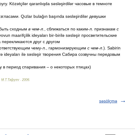
ругу
.
Közətçilər
qaranlıqda
səsləşirdilər
часовые
в
темноте
озгласами
.
Qızlar
bulağın
başında
səsləşirdilər
девушки
быть
сходным
в
чем
-
л
.
,
сближаться
по
каким
-
л
.
признакам
с
yovun
maarifçilik
ideyaları
bir
-
birilə
səsləşir
просветительские
а
перекликаются
друг
с
другом
ответствующим
чему
-
л
.,
гармонизирующим
с
чем
-
л
.
).
Sabirin
və
ideyaları
ilə
səsləşir
творения
Сабира
созвучны
передовым
у
в
период
спаривания
–
о
некоторых
птицах
)
.
M
.
T
.
Tağıyev
.
2006
.
səsölçmə