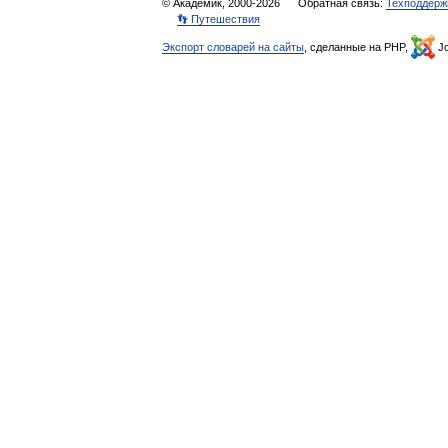
© Академик, 2000-2026
Обратная связь:
Техподдерж
👣 Путешествия
Экспорт словарей на сайты
, сделанные на PHP,
Jo