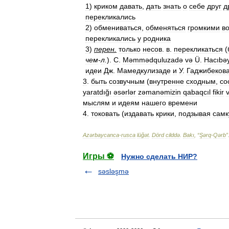
1
)
криком
давать
,
дать
знать
о
себе
друг
д
перекликались
2
)
обмениваться
,
обменяться
громкими
в
перекликались
у
родника
3
)
перен
.
только
несов
.
в
.
перекликаться
(
чем
-
л
.
).
C
.
Məmmədquluzadə
və
Ü
.
Hacıbə
идеи
Дж
.
Мамедкулизаде
и
У
.
Гаджибеков
3
.
быть
созвучным
(
внутренне
сходным
,
со
yaratdığı
əsərlər
zəmanəmizin
qabaqcıl
fikir
мыслям
и
идеям
нашего
времени
4
.
токовать
(
издавать
крики
,
подзывая
самк
Azərbaycanca
-
rusca
lüğət
.
Dörd
cilddə
.
Bakı
, “
Şərq
-
Qərb
”
Игры ⚽
Нужно сделать НИР?
səsləşmə