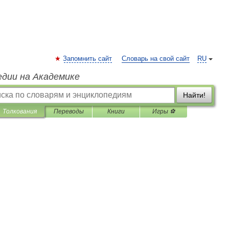
Запомнить сайт
Словарь на свой сайт
RU
едии на Академике
Найти!
Толкования
Переводы
Книги
Игры ⚽