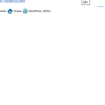
ка
,
Реклама на сайте
18+
omla,
Drupal,
WordPress, MODx.