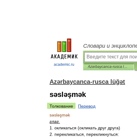
Словари и энциклоп
academic.ru
Azərbaycanca-rusca lüğət
Azərbaycanca-rusca lüğət
səsləşmək
Толкование
Перевод
səsləşmək
глаг
.
1
.
окликаться
(
окликать
друг
друга
)
2
.
перекликаться
,
перекликнуться: